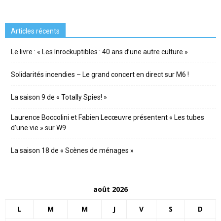
Articles récents
Le livre : « Les Inrockuptibles : 40 ans d’une autre culture »
Solidarités incendies – Le grand concert en direct sur M6 !
La saison 9 de « Totally Spies! »
Laurence Boccolini et Fabien Lecœuvre présentent « Les tubes
d’une vie » sur W9
La saison 18 de « Scènes de ménages »
août 2026
L
M
M
J
V
S
D