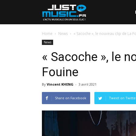
Home
News
« Sacoche », le nouveau clip de La F
News
« Sacoche », le n
Fouine
By
Vincent KHENG
-
3 avril 2021
Share on Facebook
Tweet on Twitte