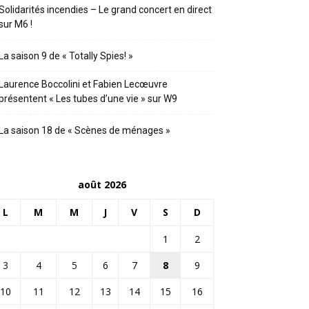
Solidarités incendies – Le grand concert en direct
sur M6 !
La saison 9 de « Totally Spies! »
Laurence Boccolini et Fabien Lecœuvre
présentent « Les tubes d’une vie » sur W9
La saison 18 de « Scènes de ménages »
août 2026
L
M
M
J
V
S
D
1
2
3
4
5
6
7
8
9
10
11
12
13
14
15
16