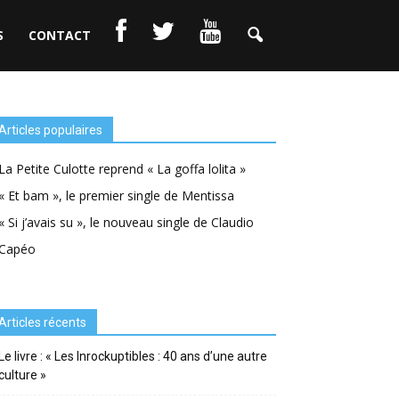
S
CONTACT
Articles populaires
La Petite Culotte reprend « La goffa lolita »
« Et bam », le premier single de Mentissa
« Si j’avais su », le nouveau single de Claudio
Capéo
Articles récents
Le livre : « Les Inrockuptibles : 40 ans d’une autre
culture »