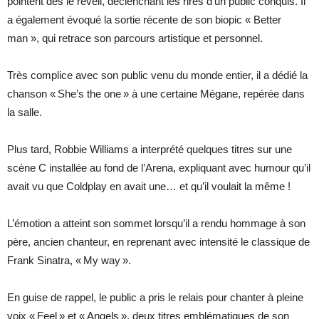
pointent dès le réveil, déclenchant les rires d’un public conquis. Il
a également évoqué la sortie récente de son biopic « Better
man », qui retrace son parcours artistique et personnel.
Très complice avec son public venu du monde entier, il a dédié la
chanson « She’s the one » à une certaine Mégane, repérée dans
la salle.
Plus tard, Robbie Williams a interprété quelques titres sur une
scène C installée au fond de l’Arena, expliquant avec humour qu’il
avait vu que Coldplay en avait une… et qu’il voulait la même !
L’émotion a atteint son sommet lorsqu’il a rendu hommage à son
père, ancien chanteur, en reprenant avec intensité le classique de
Frank Sinatra, « My way ».
En guise de rappel, le public a pris le relais pour chanter à pleine
voix « Feel » et « Angels », deux titres emblématiques de son