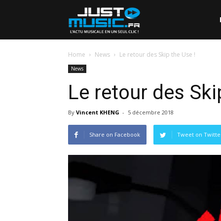
Home
News
Le retour des Skip the Use !
News
Le retour des Ski
By
Vincent KHENG
-
5 décembre 2018
Share on Facebook
Tweet on Twitte