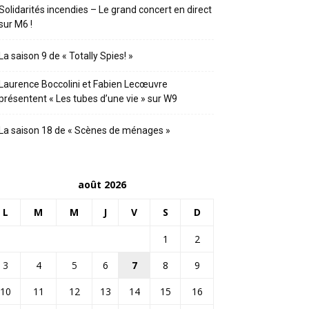
Solidarités incendies – Le grand concert en direct
sur M6 !
La saison 9 de « Totally Spies! »
Laurence Boccolini et Fabien Lecœuvre
présentent « Les tubes d’une vie » sur W9
La saison 18 de « Scènes de ménages »
août 2026
L
M
M
J
V
S
D
1
2
3
4
5
6
7
8
9
10
11
12
13
14
15
16