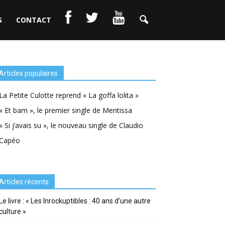
S
CONTACT
Articles populaires
La Petite Culotte reprend « La goffa lolita »
« Et bam », le premier single de Mentissa
« Si j’avais su », le nouveau single de Claudio
Capéo
Articles récents
Le livre : « Les Inrockuptibles : 40 ans d’une autre
culture »