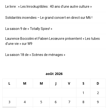
Le livre : « Les Inrockuptibles : 40 ans d’une autre culture »
Solidarités incendies – Le grand concert en direct sur M6 !
La saison 9 de « Totally Spies! »
Laurence Boccolini et Fabien Lecœuvre présentent « Les tubes
d’une vie » sur W9
La saison 18 de « Scènes de ménages »
août 2026
L
M
M
J
V
S
D
1
2
3
4
5
6
7
8
9