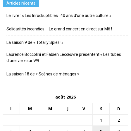
Articles récents
Le livre : « Les Inrockuptibles : 40 ans d’une autre culture »
Solidarités incendies – Le grand concert en direct sur M6 !
La saison 9 de « Totally Spies! »
Laurence Boccolini et Fabien Lecœuvre présentent « Les tubes
d’une vie » sur W9
La saison 18 de « Scènes de ménages »
août 2026
L
M
M
J
V
S
D
1
2