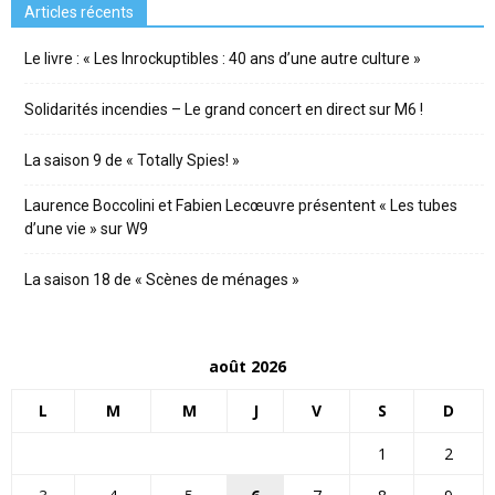
Articles récents
Le livre : « Les Inrockuptibles : 40 ans d’une autre culture »
Solidarités incendies – Le grand concert en direct sur M6 !
La saison 9 de « Totally Spies! »
Laurence Boccolini et Fabien Lecœuvre présentent « Les tubes
d’une vie » sur W9
La saison 18 de « Scènes de ménages »
août 2026
L
M
M
J
V
S
D
1
2