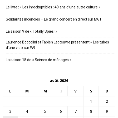
Le livre : « Les Inrockuptibles : 40 ans d’une autre culture »
Solidarités incendies – Le grand concert en direct sur M6 !
La saison 9 de « Totally Spies! »
Laurence Boccolini et Fabien Lecœuvre présentent « Les tubes
d’une vie » sur W9
La saison 18 de « Scènes de ménages »
août 2026
L
M
M
J
V
S
D
1
2
3
4
5
6
7
8
9