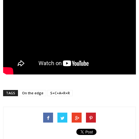
TAGS
On the edge
S+C+A+R+R