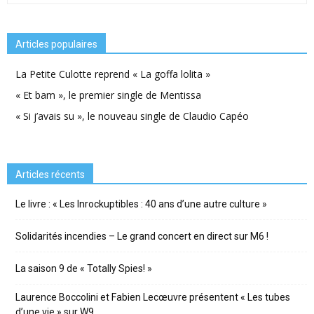
Articles populaires
La Petite Culotte reprend « La goffa lolita »
« Et bam », le premier single de Mentissa
« Si j’avais su », le nouveau single de Claudio Capéo
Articles récents
Le livre : « Les Inrockuptibles : 40 ans d’une autre culture »
Solidarités incendies – Le grand concert en direct sur M6 !
La saison 9 de « Totally Spies! »
Laurence Boccolini et Fabien Lecœuvre présentent « Les tubes
d’une vie » sur W9