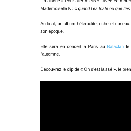
Un disque « Pour aller mieux
«
. Avec ce morce
Mademoiselle K :
« quand t’es triste ou que t’es
Au final, un album hétéroclite, riche et curie
son époque.
Elle sera en concert à Paris au
Bataclan
le 
l’automne.
Découvrez le clip de « On s’est laissé », le pre