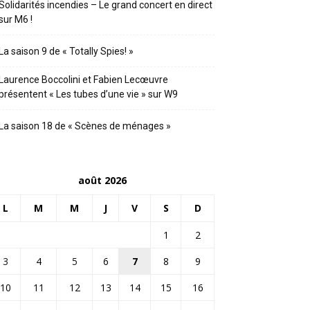
Solidarités incendies – Le grand concert en direct
sur M6 !
La saison 9 de « Totally Spies! »
Laurence Boccolini et Fabien Lecœuvre
présentent « Les tubes d’une vie » sur W9
La saison 18 de « Scènes de ménages »
août 2026
L
M
M
J
V
S
D
1
2
3
4
5
6
7
8
9
10
11
12
13
14
15
16