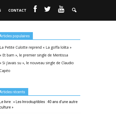
S
CONTACT
Articles populaires
La Petite Culotte reprend « La goffa lolita »
« Et bam », le premier single de Mentissa
« Si j’avais su », le nouveau single de Claudio
Capéo
Articles récents
Le livre : « Les Inrockuptibles : 40 ans d’une autre
culture »