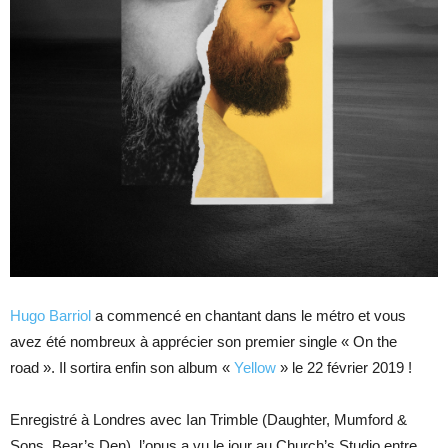
Hugo Barriol
a commencé en chantant dans le métro et vous
avez été nombreux à apprécier son premier single « On the
road ». Il sortira enfin son album «
Yellow
» le 22 février 2019 !
Enregistré à Londres avec Ian Trimble (Daughter, Mumford &
Sons, Bear’s Den), l’opus a vu le jour au Church’s Studio entre