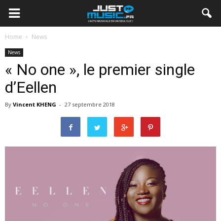
Home
News
News
« No one », le premier single
d’Eellen
By
Vincent KHENG
-
27 septembre 2018