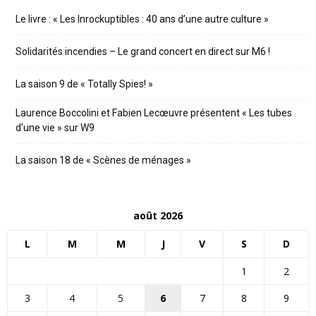
Le livre : « Les Inrockuptibles : 40 ans d’une autre culture »
Solidarités incendies – Le grand concert en direct sur M6 !
La saison 9 de « Totally Spies! »
Laurence Boccolini et Fabien Lecœuvre présentent « Les tubes
d’une vie » sur W9
La saison 18 de « Scènes de ménages »
août 2026
L
M
M
J
V
S
D
1
2
3
4
5
6
7
8
9