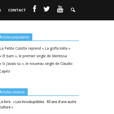
S
CONTACT
Articles populaires
La Petite Culotte reprend « La goffa lolita »
« Et bam », le premier single de Mentissa
« Si j’avais su », le nouveau single de Claudio
Capéo
Articles récents
Le livre : « Les Inrockuptibles : 40 ans d’une autre
culture »