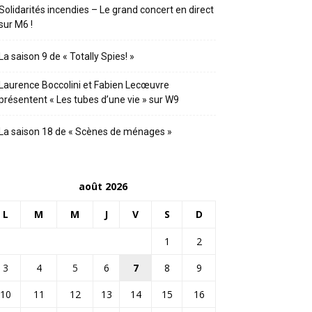
Solidarités incendies – Le grand concert en direct
sur M6 !
La saison 9 de « Totally Spies! »
Laurence Boccolini et Fabien Lecœuvre
présentent « Les tubes d’une vie » sur W9
La saison 18 de « Scènes de ménages »
août 2026
L
M
M
J
V
S
D
1
2
3
4
5
6
7
8
9
10
11
12
13
14
15
16