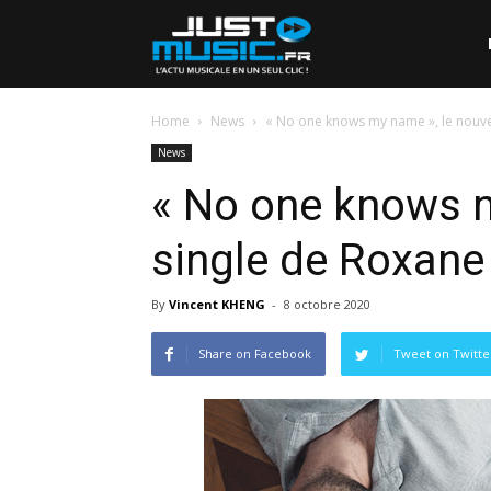
Home
News
« No one knows my name », le nouve
News
« No one knows m
single de Roxane
By
Vincent KHENG
-
8 octobre 2020
Share on Facebook
Tweet on Twitte