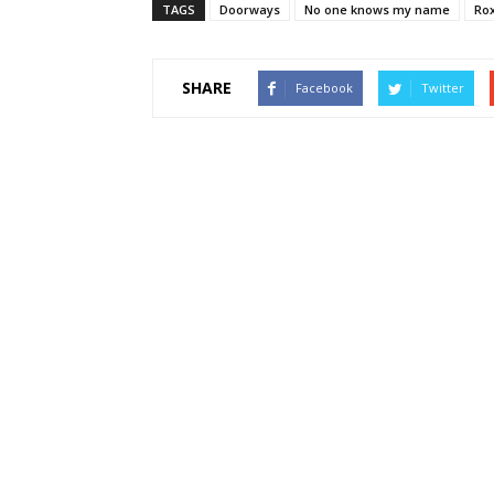
TAGS
Doorways
No one knows my name
Ro
SHARE
Facebook
Twitter