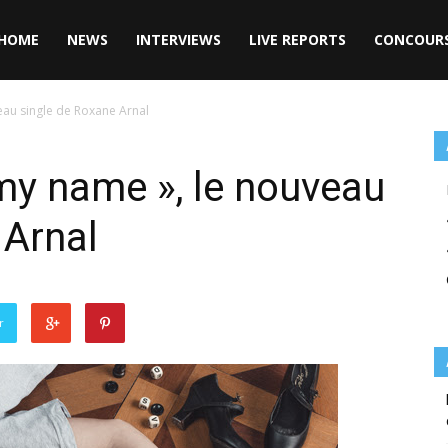
HOME
NEWS
INTERVIEWS
LIVE REPORTS
CONCOUR
au single de Roxane Arnal
y name », le nouveau
 Arnal
r