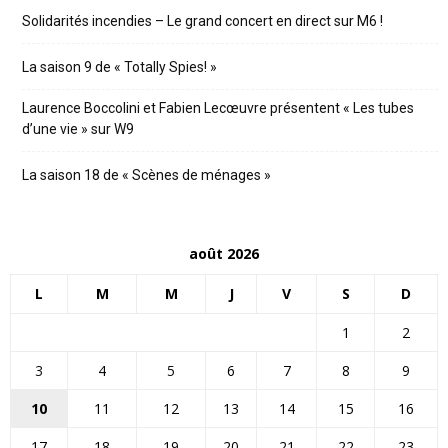
Solidarités incendies – Le grand concert en direct sur M6 !
La saison 9 de « Totally Spies! »
Laurence Boccolini et Fabien Lecœuvre présentent « Les tubes
d’une vie » sur W9
La saison 18 de « Scènes de ménages »
août 2026
L
M
M
J
V
S
D
1
2
3
4
5
6
7
8
9
10
11
12
13
14
15
16
17
18
19
20
21
22
23