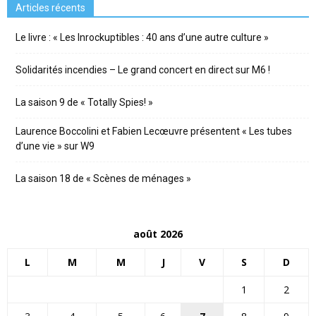
Articles récents
Le livre : « Les Inrockuptibles : 40 ans d’une autre culture »
Solidarités incendies – Le grand concert en direct sur M6 !
La saison 9 de « Totally Spies! »
Laurence Boccolini et Fabien Lecœuvre présentent « Les tubes
d’une vie » sur W9
La saison 18 de « Scènes de ménages »
août 2026
L
M
M
J
V
S
D
1
2