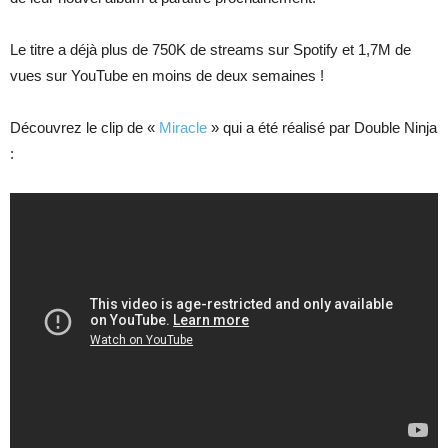
Le titre a déjà plus de 750K de streams sur Spotify et 1,7M de
vues sur YouTube en moins de deux semaines !
Découvrez le clip de «
Miracle
» qui a été réalisé par Double Ninja
: