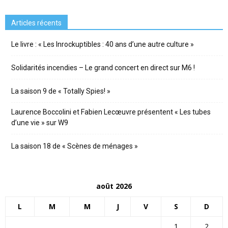
Articles récents
Le livre : « Les Inrockuptibles : 40 ans d’une autre culture »
Solidarités incendies – Le grand concert en direct sur M6 !
La saison 9 de « Totally Spies! »
Laurence Boccolini et Fabien Lecœuvre présentent « Les tubes
d’une vie » sur W9
La saison 18 de « Scènes de ménages »
août 2026
L
M
M
J
V
S
D
1
2