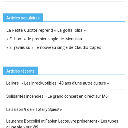
Articles populaires
La Petite Culotte reprend « La goffa lolita »
« Et bam », le premier single de Mentissa
« Si j’avais su », le nouveau single de Claudio Capéo
Articles récents
Le livre : « Les Inrockuptibles : 40 ans d’une autre culture »
Solidarités incendies – Le grand concert en direct sur M6 !
La saison 9 de « Totally Spies! »
Laurence Boccolini et Fabien Lecœuvre présentent « Les tubes
d’une vie » sur W9