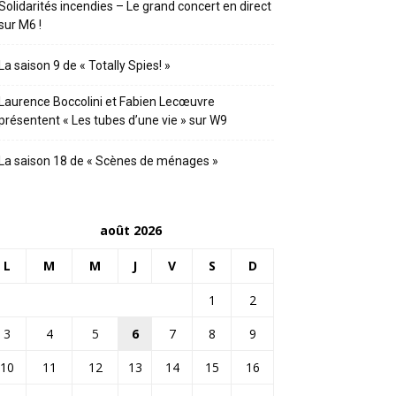
Solidarités incendies – Le grand concert en direct
sur M6 !
La saison 9 de « Totally Spies! »
Laurence Boccolini et Fabien Lecœuvre
présentent « Les tubes d’une vie » sur W9
La saison 18 de « Scènes de ménages »
août 2026
L
M
M
J
V
S
D
1
2
3
4
5
6
7
8
9
10
11
12
13
14
15
16