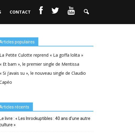
S
CONTACT
Articles populaires
La Petite Culotte reprend « La goffa lolita »
« Et bam », le premier single de Mentissa
« Si j’avais su », le nouveau single de Claudio
Capéo
Articles récents
Le livre : « Les Inrockuptibles : 40 ans d’une autre
culture »