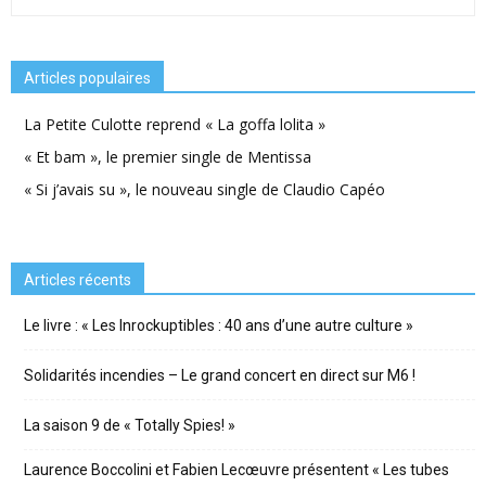
Articles populaires
La Petite Culotte reprend « La goffa lolita »
« Et bam », le premier single de Mentissa
« Si j’avais su », le nouveau single de Claudio Capéo
Articles récents
Le livre : « Les Inrockuptibles : 40 ans d’une autre culture »
Solidarités incendies – Le grand concert en direct sur M6 !
La saison 9 de « Totally Spies! »
Laurence Boccolini et Fabien Lecœuvre présentent « Les tubes