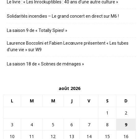
Le livre : « Les Inrockuptibles : 40 ans d’une autre culture »
Solidarités incendies – Le grand concert en direct sur M6 !
La saison 9 de « Totally Spies! »
Laurence Boccolini et Fabien Lecœuvre présentent « Les tubes
d’une vie » sur W9
La saison 18 de « Scènes de ménages »
août 2026
L
M
M
J
V
S
D
1
2
3
4
5
6
7
8
9
10
11
12
13
14
15
16