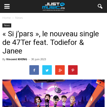
Home
News
News
« Si j’pars », le nouveau single
de 47Ter feat. Todiefor &
Janee
By
Vincent KHENG
-
30 juin 2023