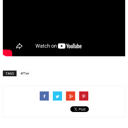
TAGS
47Ter