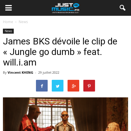
Home
News
News
James BKS dévoile le clip de
« Jungle go dumb » feat.
will.i.am
By
Vincent KHENG
-
29 juillet 2022