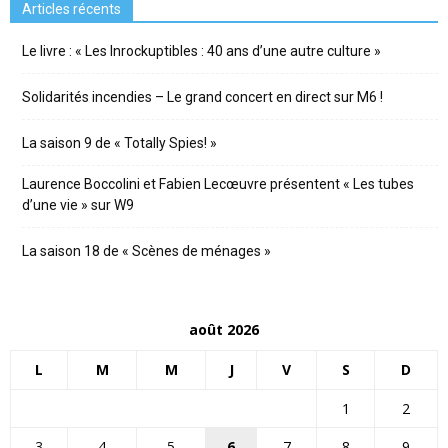
Articles récents
Le livre : « Les Inrockuptibles : 40 ans d’une autre culture »
Solidarités incendies – Le grand concert en direct sur M6 !
La saison 9 de « Totally Spies! »
Laurence Boccolini et Fabien Lecœuvre présentent « Les tubes
d’une vie » sur W9
La saison 18 de « Scènes de ménages »
août 2026
L
M
M
J
V
S
D
1
2
3
4
5
6
7
8
9