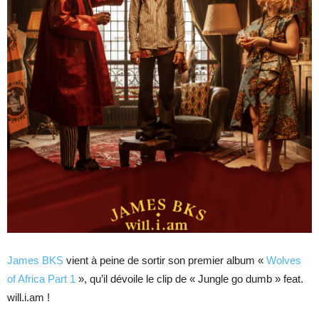
James BKS
vient à peine de sortir son premier album «
Wolves
of Africa Part 1
», qu’il dévoile le clip de « Jungle go dumb » feat.
will.i.am !