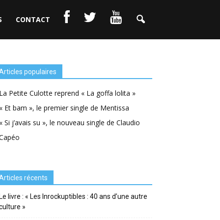
S
CONTACT
Articles populaires
La Petite Culotte reprend « La goffa lolita »
« Et bam », le premier single de Mentissa
« Si j’avais su », le nouveau single de Claudio
Capéo
Articles récents
Le livre : « Les Inrockuptibles : 40 ans d’une autre
culture »