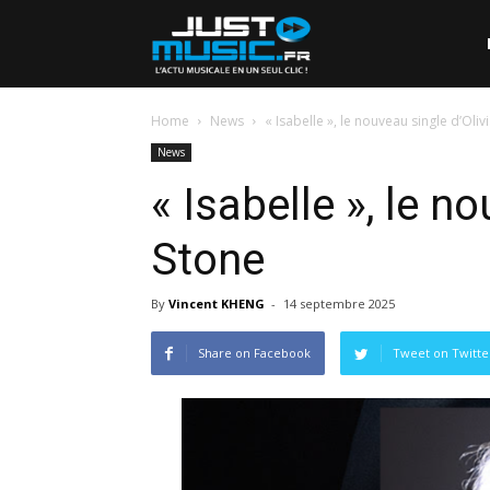
Home
News
« Isabelle », le nouveau single d’Oliv
News
« Isabelle », le n
Stone
By
Vincent KHENG
-
14 septembre 2025
Share on Facebook
Tweet on Twitte