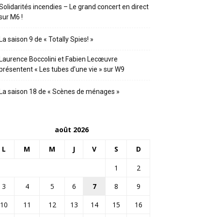
Solidarités incendies – Le grand concert en direct
sur M6 !
La saison 9 de « Totally Spies! »
Laurence Boccolini et Fabien Lecœuvre
présentent « Les tubes d’une vie » sur W9
La saison 18 de « Scènes de ménages »
août 2026
L
M
M
J
V
S
D
1
2
3
4
5
6
7
8
9
10
11
12
13
14
15
16