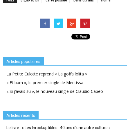
TAGS
Bigflo et Oli
Carte postale
Dans dix ans
Tioma
Articles populaires
La Petite Culotte reprend « La goffa lolita »
« Et bam », le premier single de Mentissa
« Si j’avais su », le nouveau single de Claudio Capéo
Articles récents
Le livre : « Les Inrockuptibles : 40 ans d’une autre culture »