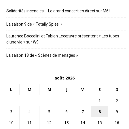
Solidarités incendies – Le grand concert en direct sur M6 !
La saison 9 de « Totally Spies! »
Laurence Boccolini et Fabien Lecœuvre présentent « Les tubes
d’une vie » sur W9
La saison 18 de « Scènes de ménages »
août 2026
L
M
M
J
V
S
D
1
2
3
4
5
6
7
8
9
10
11
12
13
14
15
16