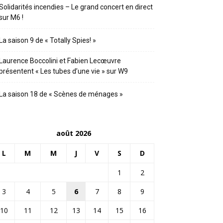
Solidarités incendies – Le grand concert en direct
sur M6 !
La saison 9 de « Totally Spies! »
Laurence Boccolini et Fabien Lecœuvre
présentent « Les tubes d’une vie » sur W9
La saison 18 de « Scènes de ménages »
août 2026
L
M
M
J
V
S
D
1
2
3
4
5
6
7
8
9
10
11
12
13
14
15
16