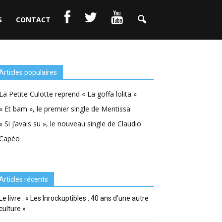
S
CONTACT
Articles populaires
La Petite Culotte reprend « La goffa lolita »
« Et bam », le premier single de Mentissa
« Si j’avais su », le nouveau single de Claudio
Capéo
Articles récents
Le livre : « Les Inrockuptibles : 40 ans d’une autre
culture »