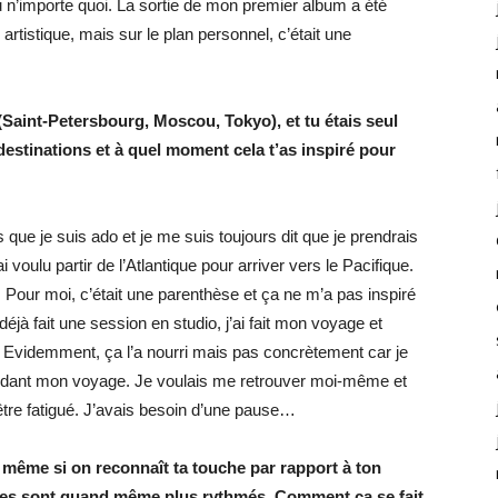
u n’importe quoi. La sortie de mon premier album a été
artistique, mais sur le plan personnel, c’était une
Saint-Petersbourg, Moscou, Tokyo), et tu étais seul
estinations et à quel moment cela t’as inspiré pour
que je suis ado et je me suis toujours dit que je prendrais
ai voulu partir de l’Atlantique pour arriver vers le Pacifique.
s. Pour moi, c’était une parenthèse et ça ne m’a pas inspiré
éjà fait une session en studio, j’ai fait mon voyage et
m. Evidemment, ça l’a nourri mais pas concrètement car je
pendant mon voyage. Je voulais me retrouver moi-même et
tre fatigué. J’avais besoin d’une pause…
 même si on reconnaît ta touche par rapport à ton
tres sont quand même plus rythmés. Comment ça se fait