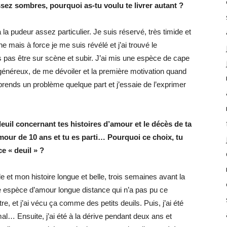
sez sombres, pourquoi as-tu voulu te livrer autant ?
 la pudeur assez particulier. Je suis réservé, très timide et
e mais à force je me suis révélé et j’ai trouvé le
s pas être sur scène et subir. J’ai mis une espèce de cape
 généreux, de me dévoiler et la première motivation quand
 prends un problème quelque part et j’essaie de l’exprimer
euil concernant tes histoires d’amour et le décès de ta
mour de 10 ans et tu es parti… Pourquoi ce choix, tu
e « deuil » ?
e et mon histoire longue et belle, trois semaines avant la
u une espèce d’amour longue distance qui n’a pas pu ce
tre, et j’ai vécu ça comme des petits deuils. Puis, j’ai été
t mal… Ensuite, j’ai été à la dérive pendant deux ans et