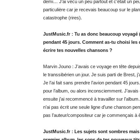
demi… J’ai vécu un peu partout et c’était un pe
particulière car je recevais beaucoup sur le plan 
catastrophe (rires).
JustMusic.fr : Tu as donc beaucoup voyagé (
pendant 45 jours. Comment as-tu choisi les d
écrire tes nouvelles chansons ?
Marvin Jouno : J’avais ce voyage en tête depuis 
le transsibérien un jour. Je suis parti de Brest, j’
Je l’ai fait sans prendre l’avion pendant 45 jour
pour l’album, ou alors inconsciemment. J’avais d
ensuite j’ai recommencé à travailler sur l’albu
n’ai pas écrit une seule ligne d’une chanson 
pas l’auteur/compositeur car je commençais à ê
JustMusic.fr : Les sujets sont sombres mais
premier album, les sons de tes nouveaux ti