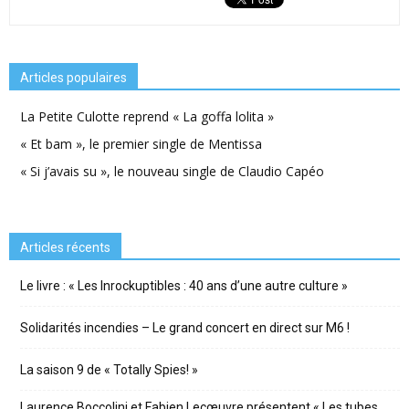
Articles populaires
La Petite Culotte reprend « La goffa lolita »
« Et bam », le premier single de Mentissa
« Si j’avais su », le nouveau single de Claudio Capéo
Articles récents
Le livre : « Les Inrockuptibles : 40 ans d’une autre culture »
Solidarités incendies – Le grand concert en direct sur M6 !
La saison 9 de « Totally Spies! »
Laurence Boccolini et Fabien Lecœuvre présentent « Les tubes