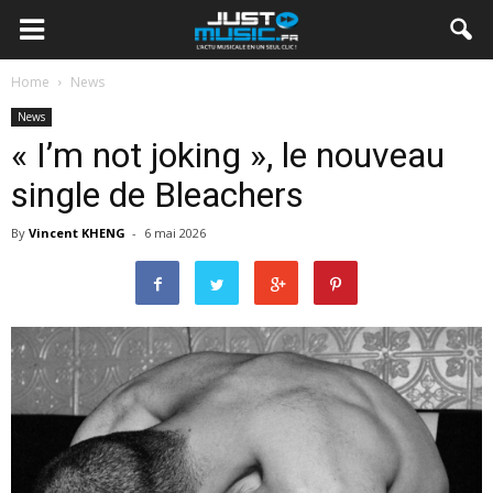
Home
News
News
« I’m not joking », le nouveau
single de Bleachers
By
Vincent KHENG
-
6 mai 2026