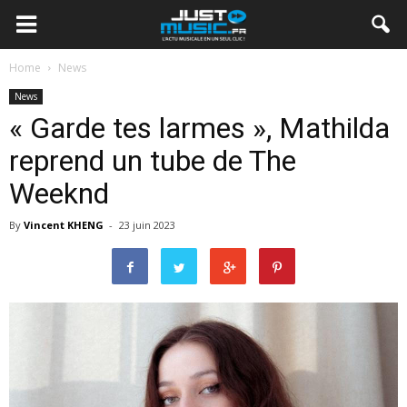
Home
News
News
« Garde tes larmes », Mathilda
reprend un tube de The
Weeknd
By
Vincent KHENG
-
23 juin 2023