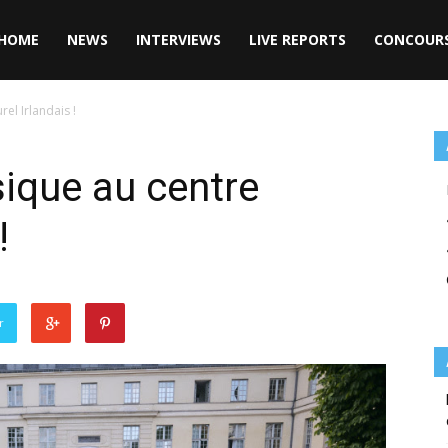
HOME
NEWS
INTERVIEWS
LIVE REPORTS
CONCOUR
rel Irlandais !
sique au centre
!
r