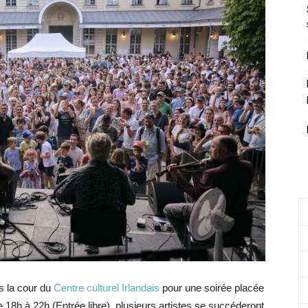
is la cour du
Centre culturel Irlandais
pour une soirée placée
 18h à 22h (Entrée libre), plusieurs artistes se succéderont