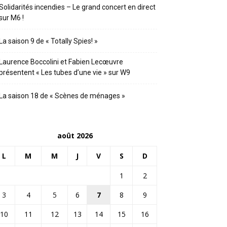
Solidarités incendies – Le grand concert en direct
sur M6 !
La saison 9 de « Totally Spies! »
Laurence Boccolini et Fabien Lecœuvre
présentent « Les tubes d’une vie » sur W9
La saison 18 de « Scènes de ménages »
août 2026
L
M
M
J
V
S
D
1
2
3
4
5
6
7
8
9
10
11
12
13
14
15
16