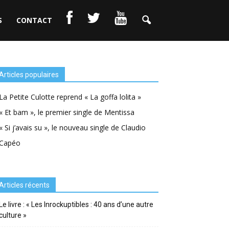
S
CONTACT
Articles populaires
La Petite Culotte reprend « La goffa lolita »
« Et bam », le premier single de Mentissa
« Si j’avais su », le nouveau single de Claudio
Capéo
Articles récents
Le livre : « Les Inrockuptibles : 40 ans d’une autre
culture »