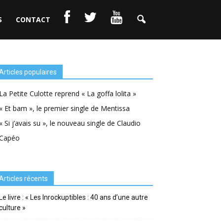
S
CONTACT
Articles populaires
La Petite Culotte reprend « La goffa lolita »
« Et bam », le premier single de Mentissa
« Si j’avais su », le nouveau single de Claudio
Capéo
Articles récents
Le livre : « Les Inrockuptibles : 40 ans d’une autre
culture »