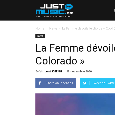
Home
News
La Femme dévoile le clip de « Cool 
News
La Femme dévoile 
Colorado »
By
Vincent KHENG
-
18 novembre 2020
Share on Facebook
Tweet on Twitte