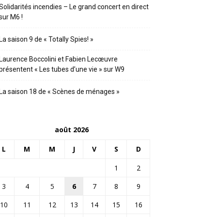
Solidarités incendies – Le grand concert en direct
sur M6 !
La saison 9 de « Totally Spies! »
Laurence Boccolini et Fabien Lecœuvre
présentent « Les tubes d’une vie » sur W9
La saison 18 de « Scènes de ménages »
août 2026
L
M
M
J
V
S
D
1
2
3
4
5
6
7
8
9
10
11
12
13
14
15
16