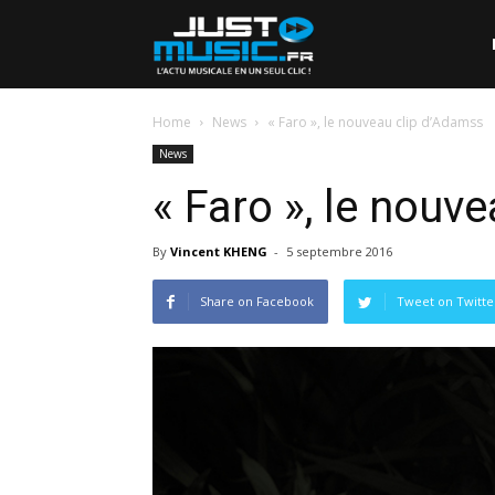
Home
News
« Faro », le nouveau clip d’Adamss
News
« Faro », le nouv
By
Vincent KHENG
-
5 septembre 2016
Share on Facebook
Tweet on Twitte