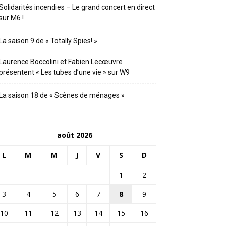
Solidarités incendies – Le grand concert en direct
sur M6 !
La saison 9 de « Totally Spies! »
Laurence Boccolini et Fabien Lecœuvre
présentent « Les tubes d’une vie » sur W9
La saison 18 de « Scènes de ménages »
août 2026
L
M
M
J
V
S
D
1
2
3
4
5
6
7
8
9
10
11
12
13
14
15
16