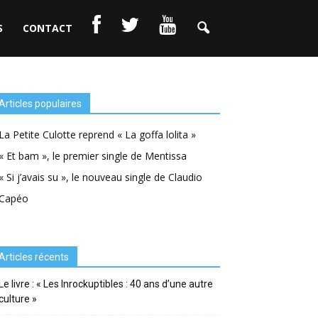
S
CONTACT
Articles populaires
La Petite Culotte reprend « La goffa lolita »
« Et bam », le premier single de Mentissa
« Si j’avais su », le nouveau single de Claudio
Capéo
Articles récents
Le livre : « Les Inrockuptibles : 40 ans d’une autre
culture »