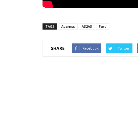
TAGS
Adamss
AS2AS
Faro
SHARE
Facebook
Twitter