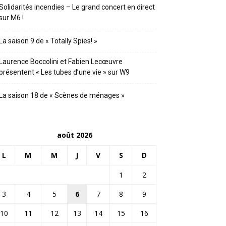
Solidarités incendies – Le grand concert en direct
sur M6 !
La saison 9 de « Totally Spies! »
Laurence Boccolini et Fabien Lecœuvre
présentent « Les tubes d’une vie » sur W9
La saison 18 de « Scènes de ménages »
août 2026
L
M
M
J
V
S
D
1
2
3
4
5
6
7
8
9
10
11
12
13
14
15
16