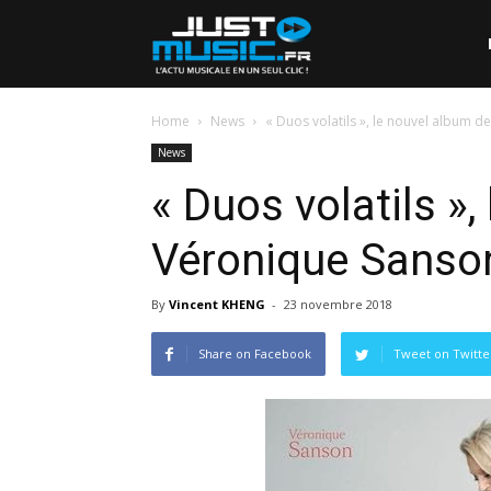
Home
News
« Duos volatils », le nouvel album 
News
« Duos volatils »
Véronique Sanso
By
Vincent KHENG
-
23 novembre 2018
Share on Facebook
Tweet on Twitte