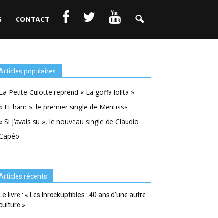
S
CONTACT
Articles populaires
La Petite Culotte reprend « La goffa lolita »
« Et bam », le premier single de Mentissa
« Si j’avais su », le nouveau single de Claudio
Capéo
Articles récents
Le livre : « Les Inrockuptibles : 40 ans d’une autre
culture »