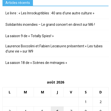
Articles récents
Le livre : « Les Inrockuptibles : 40 ans d’une autre culture »
Solidarités incendies – Le grand concert en direct sur M6 !
La saison 9 de « Totally Spies! »
Laurence Boccolini et Fabien Lecœuvre présentent « Les tubes
d’une vie » sur W9
La saison 18 de « Scènes de ménages »
août 2026
L
M
M
J
V
S
D
1
2