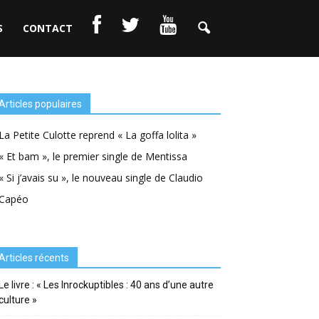
S
CONTACT
Articles populaires
La Petite Culotte reprend « La goffa lolita »
« Et bam », le premier single de Mentissa
« Si j’avais su », le nouveau single de Claudio
Capéo
Articles récents
Le livre : « Les Inrockuptibles : 40 ans d’une autre
culture »