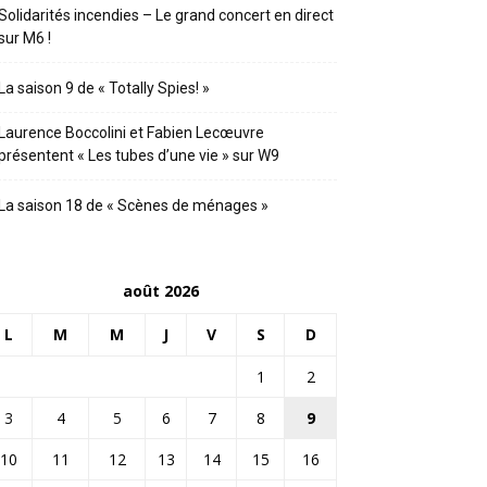
Solidarités incendies – Le grand concert en direct
sur M6 !
La saison 9 de « Totally Spies! »
Laurence Boccolini et Fabien Lecœuvre
présentent « Les tubes d’une vie » sur W9
La saison 18 de « Scènes de ménages »
août 2026
L
M
M
J
V
S
D
1
2
3
4
5
6
7
8
9
10
11
12
13
14
15
16