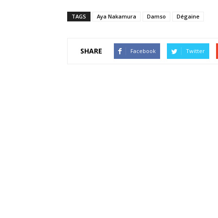
TAGS
Aya Nakamura
Damso
Dégaine
SHARE
Facebook
Twitter