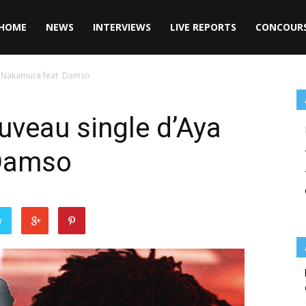
HOME
NEWS
INTERVIEWS
LIVE REPORTS
CONCOUR
ya Nakamura feat. Damso
ouveau single d’Aya
 Damso
r