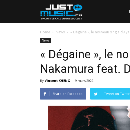
Home
News
« Dégaine », le nouveau single d’A
News
« Dégaine », le n
Nakamura feat.
By
Vincent KHENG
-
9 mars 2022
Share on Facebook
Tweet on Twitte