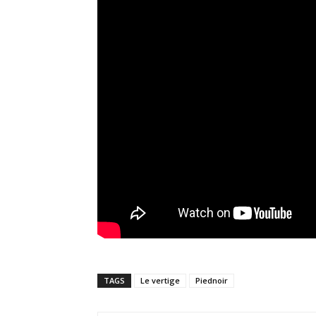
TAGS
Le vertige
Piednoir