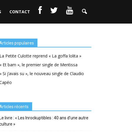
S
CONTACT
Articles populaires
La Petite Culotte reprend « La goffa lolita »
« Et bam », le premier single de Mentissa
« Si j’avais su », le nouveau single de Claudio
Capéo
Articles récents
Le livre : « Les Inrockuptibles : 40 ans d’une autre
culture »