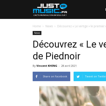
Home
News
Découvrez « Le vertige » le premier 
News
Découvrez « Le ve
de Piednoir
By
Vincent KHENG
-
28 avril 2021
Share on Facebook
Tweet on Twitte