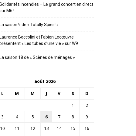
Solidarités incendies – Le grand concert en direct
sur M6 !
La saison 9 de « Totally Spies! »
Laurence Boccolini et Fabien Lecœuvre
présentent « Les tubes d’une vie » sur W9
La saison 18 de « Scènes de ménages »
août 2026
L
M
M
J
V
S
D
1
2
3
4
5
6
7
8
9
10
11
12
13
14
15
16