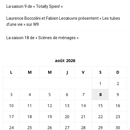
La saison 9 de « Totally Spies! »
Laurence Boccolini et Fabien Lecœuvre présentent « Les tubes
d’une vie » sur W9
La saison 18 de « Scènes de ménages »
août 2026
L
M
M
J
V
S
D
1
2
3
4
5
6
7
8
9
10
11
12
13
14
15
16
17
18
19
20
21
22
23
24
25
26
27
28
29
30