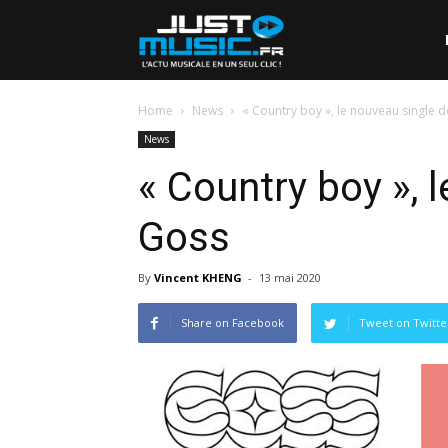
Home
News
« Country boy », le nouveau single 
News
« Country boy », 
Goss
By
Vincent KHENG
-
13 mai 2020
Share on Facebook
Tweet on Twitte