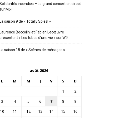
Solidarités incendies – Le grand concert en direct
sur M6 !
La saison 9 de « Totally Spies! »
Laurence Boccolini et Fabien Lecœuvre
présentent « Les tubes d’une vie » sur W9
La saison 18 de « Scènes de ménages »
août 2026
L
M
M
J
V
S
D
1
2
3
4
5
6
7
8
9
10
11
12
13
14
15
16