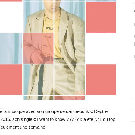
 la musique avec son groupe de dance-punk « Reptile
2016, son single « I want to know ????? » a été N°1 du top
eulement une semaine !