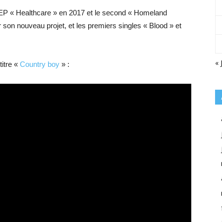
 EP « Healthcare » en 2017 et le second « Homeland
er son nouveau projet, et les premiers singles « Blood » et
« 
itre «
Country boy
» :