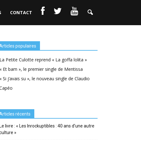
S
CONTACT
Articles populaires
La Petite Culotte reprend « La goffa lolita »
« Et bam », le premier single de Mentissa
« Si j’avais su », le nouveau single de Claudio
Capéo
Articles récents
Le livre : « Les Inrockuptibles : 40 ans d’une autre
culture »