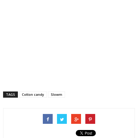
TAGS
Cotton candy
Slowm