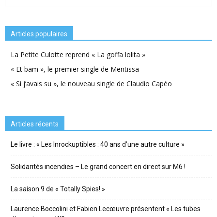
Articles populaires
La Petite Culotte reprend « La goffa lolita »
« Et bam », le premier single de Mentissa
« Si j’avais su », le nouveau single de Claudio Capéo
Articles récents
Le livre : « Les Inrockuptibles : 40 ans d’une autre culture »
Solidarités incendies – Le grand concert en direct sur M6 !
La saison 9 de « Totally Spies! »
Laurence Boccolini et Fabien Lecœuvre présentent « Les tubes