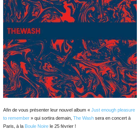
Afin de vous présenter leur nouvel album «
Just enough pleasure
to remember
» qui sortira demain,
The Wash
sera en concert à
Paris, à la
Boule Noire
le 25 février !