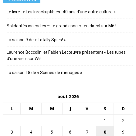
Le livre : « Les Inrockuptibles : 40 ans d’une autre culture »
Solidarités incendies – Le grand concert en direct sur M6 !
La saison 9 de « Totally Spies! »
Laurence Boccolini et Fabien Lecœuvre présentent « Les tubes
d’une vie » sur W9
La saison 18 de « Scènes de ménages »
août 2026
L
M
M
J
V
S
D
1
2
3
4
5
6
7
8
9