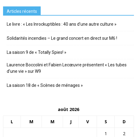
Articles récents
Le livre : « Les Inrockuptibles : 40 ans d’une autre culture »
Solidarités incendies – Le grand concert en direct sur M6 !
La saison 9 de « Totally Spies! »
Laurence Boccolini et Fabien Lecœuvre présentent « Les tubes
d’une vie » sur W9
La saison 18 de « Scènes de ménages »
août 2026
L
M
M
J
V
S
D
1
2