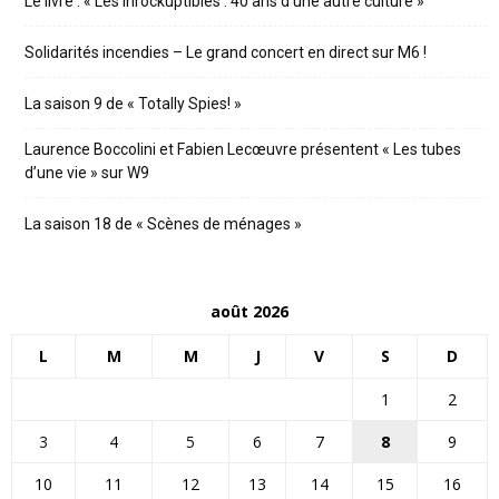
Le livre : « Les Inrockuptibles : 40 ans d’une autre culture »
Solidarités incendies – Le grand concert en direct sur M6 !
La saison 9 de « Totally Spies! »
Laurence Boccolini et Fabien Lecœuvre présentent « Les tubes
d’une vie » sur W9
La saison 18 de « Scènes de ménages »
août 2026
L
M
M
J
V
S
D
1
2
3
4
5
6
7
8
9
10
11
12
13
14
15
16