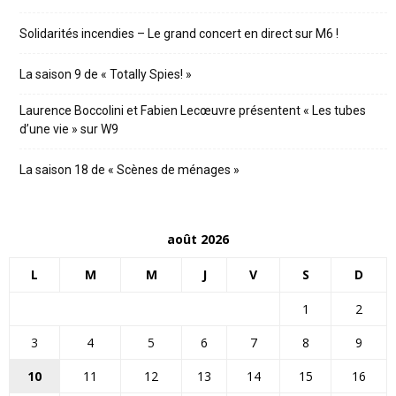
Solidarités incendies – Le grand concert en direct sur M6 !
La saison 9 de « Totally Spies! »
Laurence Boccolini et Fabien Lecœuvre présentent « Les tubes
d’une vie » sur W9
La saison 18 de « Scènes de ménages »
août 2026
L
M
M
J
V
S
D
1
2
3
4
5
6
7
8
9
10
11
12
13
14
15
16