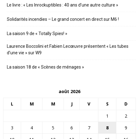
Le livre : « Les Inrockuptibles : 40 ans d’une autre culture »
Solidarités incendies – Le grand concert en direct sur M6 !
La saison 9 de « Totally Spies! »
Laurence Boccolini et Fabien Lecœuvre présentent « Les tubes
d’une vie » sur W9
La saison 18 de « Scènes de ménages »
août 2026
L
M
M
J
V
S
D
1
2
3
4
5
6
7
8
9