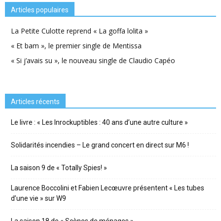
Articles populaires
La Petite Culotte reprend « La goffa lolita »
« Et bam », le premier single de Mentissa
« Si j’avais su », le nouveau single de Claudio Capéo
Articles récents
Le livre : « Les Inrockuptibles : 40 ans d’une autre culture »
Solidarités incendies – Le grand concert en direct sur M6 !
La saison 9 de « Totally Spies! »
Laurence Boccolini et Fabien Lecœuvre présentent « Les tubes
d’une vie » sur W9
La saison 18 de « Scènes de ménages »