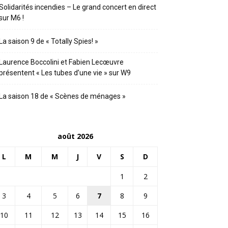
Solidarités incendies – Le grand concert en direct
sur M6 !
La saison 9 de « Totally Spies! »
Laurence Boccolini et Fabien Lecœuvre
présentent « Les tubes d’une vie » sur W9
La saison 18 de « Scènes de ménages »
août 2026
L
M
M
J
V
S
D
1
2
3
4
5
6
7
8
9
10
11
12
13
14
15
16