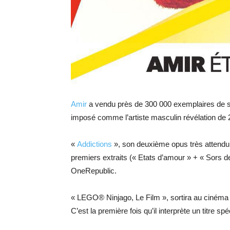
Amir
a vendu près de 300 000 exemplaires de so
imposé comme l’artiste masculin révélation de 
«
Addictions
», son deuxième opus très attendu s
premiers extraits (« Etats d’amour » + « Sors d
OneRepublic.
« LEGO® Ninjago, Le Film », sortira au cinéma le 
C’est la première fois qu’il interprète un titre sp