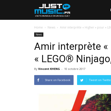
Home
News
Amir interprète « Higher » pour « L
News
Amir interprète «
« LEGO® Ninjago,
By
Vincent KHENG
-
10 octobre 2017
Share on Facebook
Tweet on Twitte