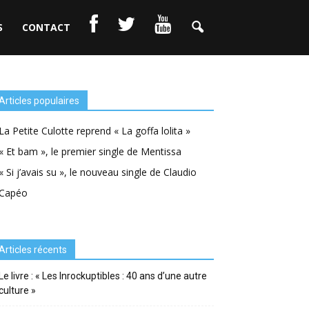
S
CONTACT
Articles populaires
La Petite Culotte reprend « La goffa lolita »
« Et bam », le premier single de Mentissa
« Si j’avais su », le nouveau single de Claudio
Capéo
Articles récents
Le livre : « Les Inrockuptibles : 40 ans d’une autre
culture »