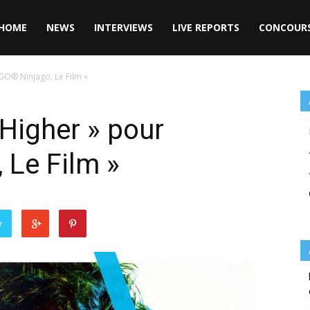
HOME
NEWS
INTERVIEWS
LIVE REPORTS
CONCOUR
EGO® Ninjago, Le Film »
 Higher » pour
 Le Film »
r