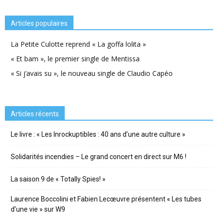
Articles populaires
La Petite Culotte reprend « La goffa lolita »
« Et bam », le premier single de Mentissa
« Si j’avais su », le nouveau single de Claudio Capéo
Articles récents
Le livre : « Les Inrockuptibles : 40 ans d’une autre culture »
Solidarités incendies – Le grand concert en direct sur M6 !
La saison 9 de « Totally Spies! »
Laurence Boccolini et Fabien Lecœuvre présentent « Les tubes
d’une vie » sur W9